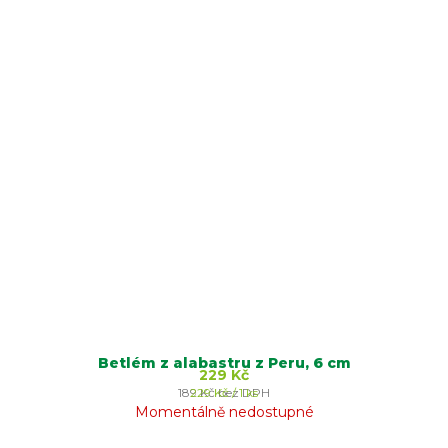
Betlém z alabastru z Peru, 6 cm
229 Kč
Měrná
189 Kč bez DPH
229 Kč / 1 ks
cena:
Momentálně nedostupné