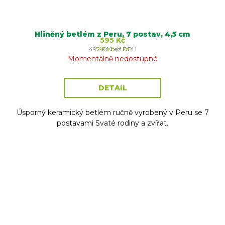
Hliněný betlém z Peru, 7 postav, 4,5 cm
595 Kč
Měrná
492 Kč bez DPH
595 Kč / 1 ks
cena:
Momentálně nedostupné
DETAIL
Úsporný keramický betlém ručně vyrobený v Peru se 7
postavami Svaté rodiny a zvířat.