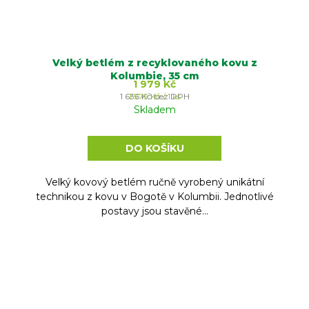
Velký betlém z recyklovaného kovu z
Kolumbie, 35 cm
1 979 Kč
Měrná
1 636 Kč bez DPH
1 979 Kč / 1 ks
cena:
Skladem
DO KOŠÍKU
Velký kovový betlém ručně vyrobený unikátní
technikou z kovu v Bogotě v Kolumbii. Jednotlivé
postavy jsou stavěné...