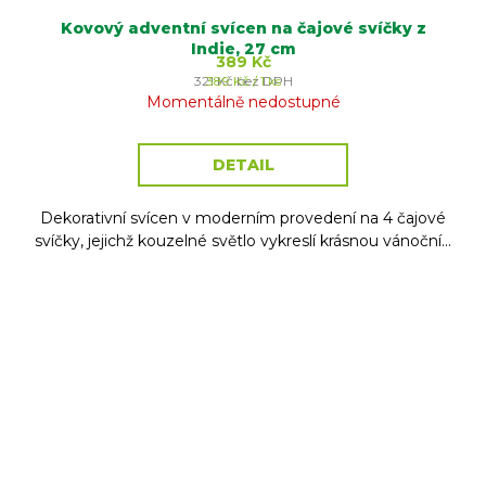
Kovový adventní svícen na čajové svíčky z
Indie, 27 cm
389 Kč
Měrná
321 Kč bez DPH
389 Kč / 1 ks
cena:
Momentálně nedostupné
DETAIL
Dekorativní svícen v moderním provedení na 4 čajové
svíčky, jejichž kouzelné světlo vykreslí krásnou vánoční...