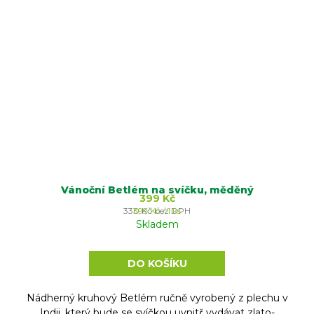
Vánoční Betlém na svíčku, měděný
399 Kč
Měrná
330 Kč bez DPH
399 Kč / 1 ks
cena:
Skladem
DO KOŠÍKU
Nádherný kruhový Betlém ručně vyrobený z plechu v
Indii, který bude se svíčkou uvnitř vydávat zlato-