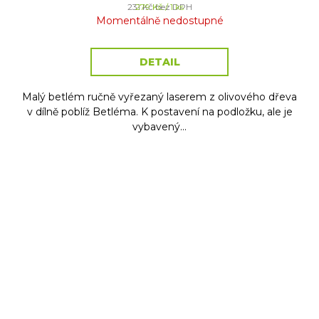
Měrná
231 Kč bez DPH
279 Kč / 1 ks
cena:
Momentálně nedostupné
DETAIL
Malý betlém ručně vyřezaný laserem z olivového dřeva
v dílně poblíž Betléma. K postavení na podložku, ale je
vybavený...