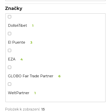
n
t
a
ů
Značky
j
í
t
Dolls4Tibet
1
?
El Puente
3
EZA
4
HLEDAT
D
GLOBO Fair Trade Partner
6
o
p
o
WeltPartner
1
r
u
č
Položek k zobrazení:
15