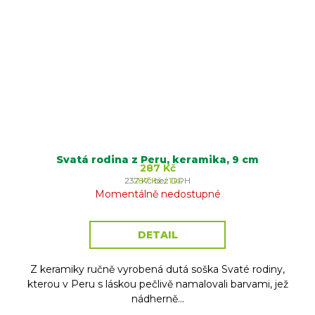
Svatá rodina z Peru, keramika, 9 cm
287 Kč
Měrná
237 Kč bez DPH
287 Kč / 1 ks
cena:
Momentálně nedostupné
DETAIL
Z keramiky ručně vyrobená dutá soška Svaté rodiny,
kterou v Peru s láskou pečlivě namalovali barvami, jež
nádherně...