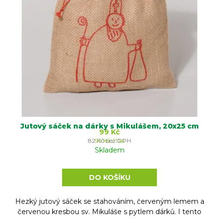
Jutový sáček na dárky s Mikulášem, 20x25 cm
99 Kč
Měrná
82 Kč bez DPH
99 Kč / 1 ks
cena:
Skladem
DO KOŠÍKU
Hezký jutový sáček se stahováním, červeným lemem a
červenou kresbou sv. Mikuláše s pytlem dárků. I tento