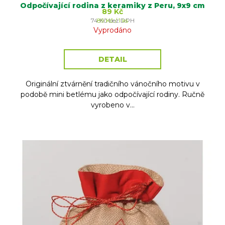
Odpočívající rodina z keramiky z Peru, 9x9 cm
89 Kč
Měrná
74 Kč bez DPH
89 Kč / 1 ks
cena:
Vyprodáno
DETAIL
Originální ztvárnění tradičního vánočního motivu v
podobě mini betlému jako odpočívající rodiny. Ručně
vyrobeno v...