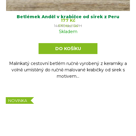
Betlémek Anděl v krabičce od sirek z Peru
177 Kč
Měrná
146 Kč bez DPH
177 Kč / 1 ks
cena:
Skladem
DO KOŠÍKU
Malinkatý cestovní betlém ručně vyrobený z keramiky a
volně umístěný do ručně malované krabičky od sirek s
motivem...
NOVINKA