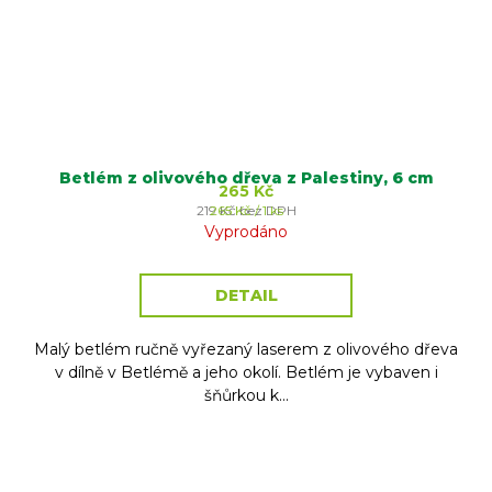
Betlém z olivového dřeva z Palestiny, 6 cm
265 Kč
Měrná
219 Kč bez DPH
265 Kč / 1 ks
cena:
Vyprodáno
DETAIL
Malý betlém ručně vyřezaný laserem z olivového dřeva
v dílně v Betlémě a jeho okolí. Betlém je vybaven i
šňůrkou k...