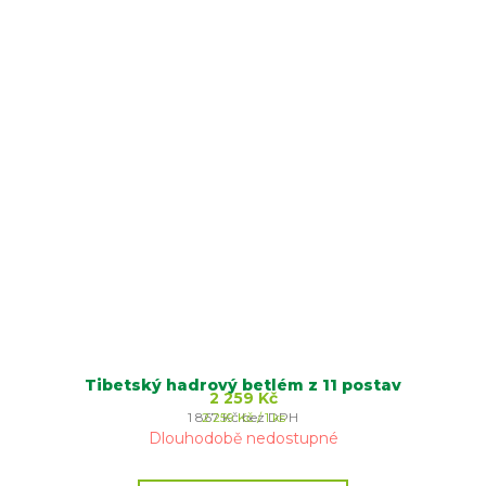
Tibetský hadrový betlém z 11 postav
2 259 Kč
Měrná
1 867 Kč bez DPH
2 259 Kč / 1 ks
cena:
Dlouhodobě nedostupné