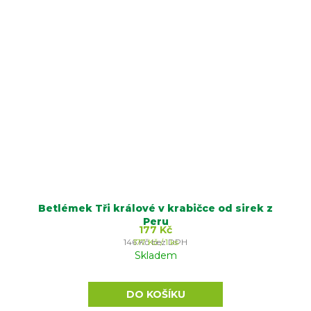
Betlémek Tři králové v krabičce od sirek z
Peru
177 Kč
Měrná
146 Kč bez DPH
177 Kč / 1 ks
cena:
Skladem
DO KOŠÍKU