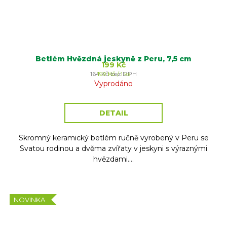
Betlém Hvězdná jeskyně z Peru, 7,5 cm
199 Kč
Měrná
164 Kč bez DPH
199 Kč / 1 ks
cena:
Vyprodáno
DETAIL
Skromný keramický betlém ručně vyrobený v Peru se
Svatou rodinou a dvěma zvířaty v jeskyni s výraznými
hvězdami....
NOVINKA