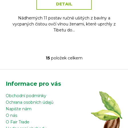
DETAIL
Nádherných 11 postav ručně ušitých z bavlny a
vycpaných čistou ovčí vlnou ženami, které uprchly z
Tibetu do...
15
položek celkem
O
v
Z
l
á
á
Informace pro vás
d
p
a
a
Obchodní podmínky
c
t
Ochrana osobních údajů
í
í
Napište nám
p
O nás
r
O Fair Trade
v