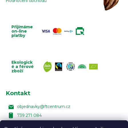
Hodnocení obchodu
k
y
v
ý
p
Přijímáme
on-line
i
platby
s
u
Ekologick
é a férové
zboží
Kontakt
objednavky
@
ftcentrum.cz
739 271 084
facebook Fair Trade Centra