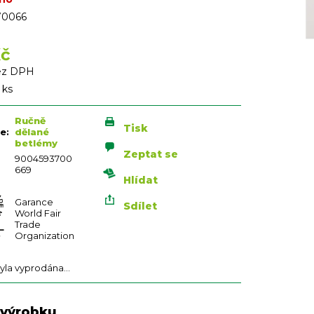
70066
Kč
bez DPH
 ks
Ručně
Tisk
ie
:
dělané
betlémy
Zeptat se
9004593700
669
Hlídat
Garance
Sdílet
World Fair
Trade
Organization
yla vyprodána…
 výrobku