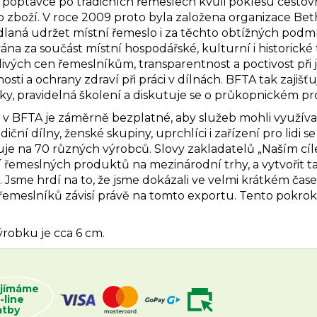
cí poptávce po tradičních řemeslech kvůli poklesu cest
o zboží.
V roce 2009 proto byla založena organizace Beth
dlaná udržet místní řemeslo i za těchto obtížných podm
na za součást místní hospodářské, kulturní i historické t
ivých cen řemeslníkům, transparentnost a poctivost při 
sti a ochrany zdraví při práci v dílnách. BFTA tak zajišť
y, pravidelná školení a diskutuje se o průkopnickém pr
 v BFTA je záměrně bezplatné, aby služeb mohli využívat 
diční dílny, ženské skupiny, uprchlíci i zařízení pro lidi
je na 70 různých výrobců.
Slovy zakladatelů „Naším cíle
 řemeslných produktů na mezinárodní trhy, a vytvořit 
. Jsme hrdí na to, že jsme dokázali ve velmi krátkém ča
emeslníků závisí právě na tomto exportu. Tento pokrok j
ýrobku je cca 6 cm.
ijímáme
-line
atby