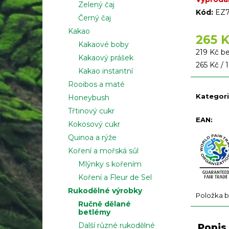
e
Zelený čaj
Kód:
EZ
l
Černý čaj
Kakao
265 
Kakaové boby
219 Kč 
Kakaový prášek
Měrná
265 Kč / 1
Kakao instantní
cena:
Rooibos a maté
Kategor
Honeybush
Třtinový cukr
EAN
:
Kokosový cukr
Quinoa a rýže
Koření a mořská sůl
Mlýnky s kořením
Koření a Fleur de Sel
Rukodělné výrobky
Položka b
Ručně dělané
betlémy
Další různé rukodělné
Popis