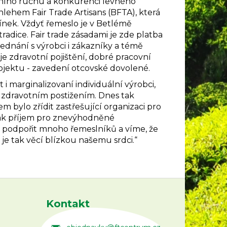
ovního ruchu a konkurenci levného
lehem Fair Trade Artisans (BFTA), která
ínek. Vždyť řemeslo je v Betlémě
radice. Fair trade zásadami je zde platba
jednání s výrobci i zákazníky a témě
uje zdravotní pojištění, dobré pracovní
ojektu - zavedení otcovské dovolené.
i marginalizovaní individuální výrobci,
 se zdravotním postižením. Dnes tak
m bylo zřídit zastřešující organizaci pro
tak příjem pro znevýhodněné
se podpořit mnoho řemeslníků a víme, že
e tak věcí blízkou našemu srdci.“
Kontakt