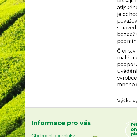
klesají
asijskéh
je odho
považová
spravedl
bezpečno
podmínk
Členství
malé tra
podporu
uvádění
výrobce
mnoho ř
Výška v
Z
á
Informace pro vás
Př
p
on
a
pl
Obchodní podmínky