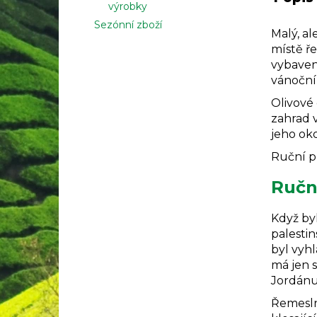
výrobky
Sezónní zboží
Malý, a
místě ře
vybaven
vánoční
Olivové
zahrad
jeho oko
Ruční pr
Ručn
Když byl
palestin
byl vyhl
má jen 
Jordánu
Řemeslní