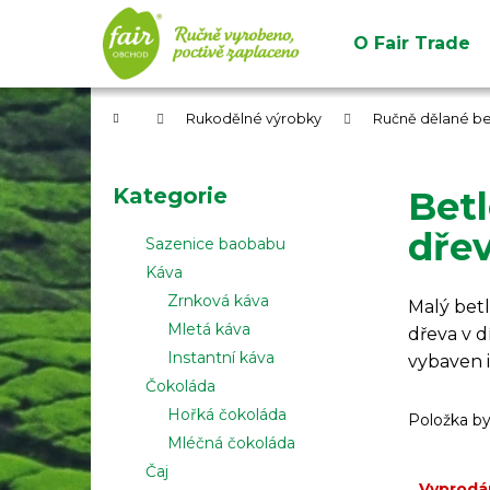
K
Přejít
na
o
O Fair Trade
obsah
Zpět
Zpět
š
do
do
í
obchodu
obchodu
Domů
k
Rukodělné výrobky
Ručně dělané b
P
o
Přeskočit
Kategorie
Betl
s
kategorie
t
dřev
Sazenice baobabu
r
Káva
a
Zrnková káva
Malý bet
n
Mletá káva
dřeva v d
n
Instantní káva
vybaven i
í
Čokoláda
p
Hořká čokoláda
Položka b
a
Mléčná čokoláda
n
Čaj
Vyprodá