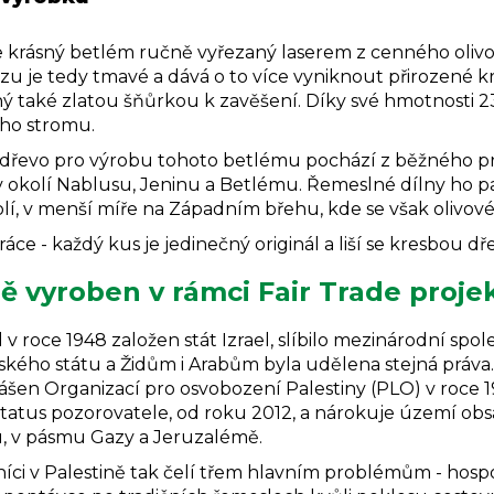
le krásný betlém ručně vyřezaný laserem z cenného olivo
zu je tedy tmavé a dává o to více vyniknout přirozené k
ý také zlatou šňůrkou k zavěšení. Díky své hmotnosti 23
ho stromu.
 dřevo pro výrobu tohoto betlému pochází z běžného pr
v okolí Nablusu, Jeninu a Betlému
. Řemeslné dílny ho 
lí, v menší míře na Západním břehu, kde se však olivové
áce - každý kus je jedinečný originál a liší se kresbou dře
ě vyroben v rámci Fair Trade proje
 v roce 1948 založen stát Izrael, slíbilo mezinárodní spo
ského státu a Židům i Arabům byla udělena stejná práva. R
ášen Organizací pro osvobození Palestiny (PLO) v roce 1
status pozorovatele, od roku 2012, a nárokuje území o
, v pásmu Gazy a Jeruzalémě.
ci v Palestině tak čelí třem hlavním problémům - hospodá