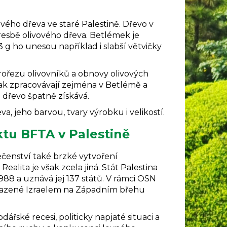
vého dřeva ve staré Palestině. Dřevo v
resbě olivového dřeva. Betlémek je
 g ho unesou například i slabší větvičky
ořezu olivovníků a obnovy olivových
pak
zpracovávají zejména v Betlémě a
 dřevo špatně získává.
va, jeho barvou, tvary výrobku i velikostí.
ktu BFTA v Palestině
lečenství také brzké vytvoření
ealita je však zcela jiná. Stát Palestina
988 a uznává jej 137 států. V rámci OSN
bsazené Izraelem na Západním břehu
řské recesi, politicky napjaté situaci a