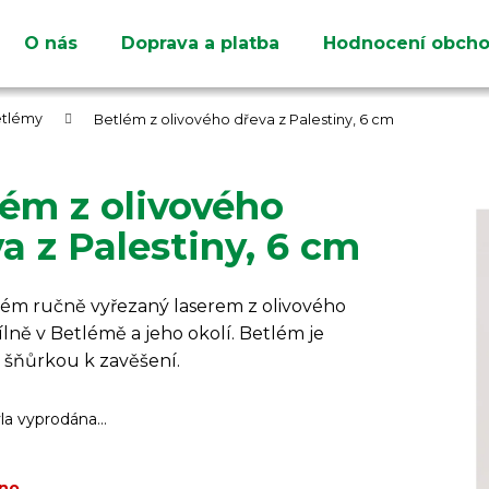
O nás
Doprava a platba
Hodnocení obch
Co potřebujete najít?
etlémy
Betlém z olivového dřeva z Palestiny, 6 cm
ém z olivového
a z Palestiny, 6 cm
HLEDAT
Doporučujeme
lém ručně vyřezaný laserem z olivového
ílně v Betlémě a jeho okolí. Betlém je
 šňůrkou k zavěšení.
yla vyprodána…
no