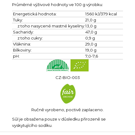
Průměrné výživové hodnoty ve 100 g výrobku:
Energetická hodnota:
1560 kJ/379 kcal
Tuky:
21,0 g
z toho nasycené mastné kyseliny:
13,0 g
Sacharidy:
47,0 g
z toho cukry:
0,9 g
Vláknina:
29,0 g
Bílkoviny:
19,0 g
pH:
7,0-7,6
CZ-BIO-003
Ručně vyrobeno, poctivě zaplaceno.
Sůl je obsažena pouze v důsledku přirozeně se
vyskytujícího sodíku.