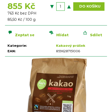
n
855 Kč
a
DO KOŠÍKU
j
763 Kč bez DPH
í
Měrná
85,50 Kč / 100 g
t
cena:
?
Zeptat se
Hlídat
Sdílet
Kategorie
:
Kakaový prášek
EAN
:
8596287151006
HLEDAT
D
o
p
o
r
u
č