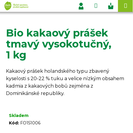
K
Přejít
Hledat
Nákupn
M
na
o
Přihlášení
obsah
Zpět
Zpět
košík
š
í
Bio kakaový prášek
C
k
o
tmavý vysokotučný,
p
1 kg
o
t
ř
Kakaový prášek holandského typu zbavený
e
kyselosti s 20-22 % tuku a velice nízkým obsahem
b
kadmia z kakaových bobů zejména z
u
Dominikánské republiky.
j
e
Skladem
t
Kód:
FO151006
e