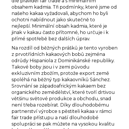
dle pravidel fair trade a s minimálním
obsahem kadmia. Tři podmínky, které jsme od
našeho kakaa vyžadovali, abychom ho byli
ochotni nabídnout jako skutečně to
nejlepší. Minimální obsah kadmia, které je
jinak v kakau často přítomné, ho určuje i k
přímé spotřebě bez dalších úprav.
Na rozdíl od běžných prášků je tento vyroben
z prvotřídních kakaových bobů zejména
odrůdy Hispaniola z Dominikánské republiky.
Takové boby jsou i v zemi původu
exkluzivním zbožím, protože export země
spoléhá na běžný typ kakaovníků Sánchez.
Srovnání se západoafrickým kakaem bez
organického zemědělství, které tvoří drtivou
většinu světové produkce a obchodu, snad
není třeba rozebírat. Díky dlouhodobému
partnerství výrobce s pěstiteli kakaa v rámci
fair trade přístupu a naší dlouhodobé
spolupráci se pak můžete na vysokou kvalitu