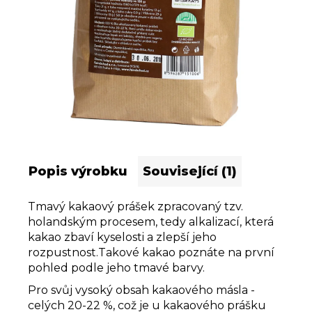
u
j
e
m
e
Popis výrobku
Související (1)
Tmavý kakaový prášek zpracovaný tzv.
holandským procesem, tedy alkalizací, která
kakao zbaví kyselosti a zlepší jeho
rozpustnost.Takové kakao poznáte na první
pohled podle jeho tmavé barvy.
Pro svůj vysoký obsah kakaového másla -
celých 20-22 %, což je u kakaového prášku