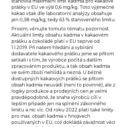
stanovila maximální limit kadmia pro kakaové
prášky v EU ve výši 0,6 mg/kg. Toto výjimečné
kakao však dle laboratorní analýzy obsahuje
jen 0,38 mg/kg, tedy 63 % stanoveného limitu.
Prosím, věnujte tomuto tématu pozornost.
Aktuální limity obsahu kadmia v kakaovém
prášku a čokoládě platí v EU teprve od
1.1.2019. Při našem hledání a vybírání
dodavatele kakaového prášku jsme se přitom
setkali i s tím, že výrobce počítá s dalším
zpracováním produktu, a tak obsah kadmia
ve svém zboží nehlídá a nezná. U běžně
dostupných kakaových prášků se přitom
obsah kadmia neuvádí (není to povinné), ale z
logiky produkce a prodejních cen je velmi
pravděpodobné, že snaha výrobců cílí v
lepším případě jen na splnění zákonného
limitu a nic víc. Od roku 2022 platí také limity
pro max. obsah kadmia v hnojivech
používaných v EU, což dokládá závažnost věci