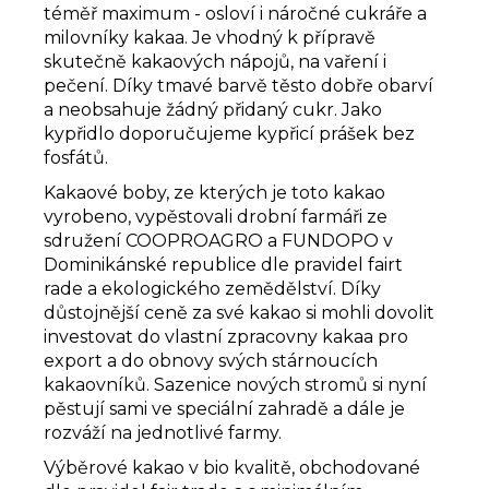
téměř maximum - osloví i náročné cukráře a
milovníky kakaa. Je vhodný k přípravě
skutečně kakaových nápojů, na vaření i
pečení. Díky tmavé barvě těsto dobře obarví
a neobsahuje žádný přidaný cukr. Jako
kypřidlo doporučujeme kypřicí prášek bez
fosfátů.
Kakaové boby, ze kterých je toto kakao
vyrobeno, vypěstovali drobní farmáři ze
sdružení COOPROAGRO a FUNDOPO v
Dominikánské republice dle pravidel fairt
rade a ekologického zemědělství. Díky
důstojnější ceně za své kakao si mohli dovolit
investovat do vlastní zpracovny kakaa pro
export a do obnovy svých stárnoucích
kakaovníků. Sazenice nových stromů si nyní
pěstují sami ve speciální zahradě a dále je
rozváží na jednotlivé farmy.
Výběrové kakao v bio kvalitě, obchodované