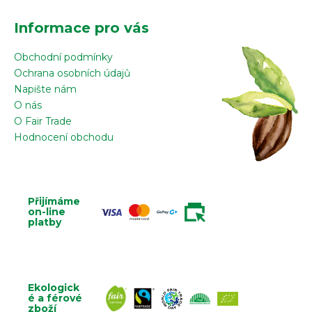
Z
á
Informace pro vás
p
a
Obchodní podmínky
t
Ochrana osobních údajů
í
Napište nám
O nás
O Fair Trade
Hodnocení obchodu
Přijímáme
on-line
platby
Ekologick
é a férové
zboží