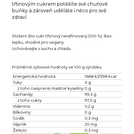
třtinovým cukrem potěšíte své chuťové
buňky a zároveň uděláte i něco pro své
zdraví.
Složení: Bio cukr třtinový nerafinovaný (100 %). Bez
lepku, vhodné pro vegany.
Uchovávejte v suchu a chladu.
Průměrné výživové hodnoty ve 100 g výrobku:
Energetická hodnota:
1668 kJ/398 kcal
Tuky:
0 g
z toho nasycené mastné kyseliny:
0 g
Sacharidy:
99,3 g
z toho cukry:
97,5 g
Vláknina:
0,2 g
Bílkoviny:
0 g
Sodík:
0,3 mg
Vápník:
20 mg
Železo:
0,3 mg