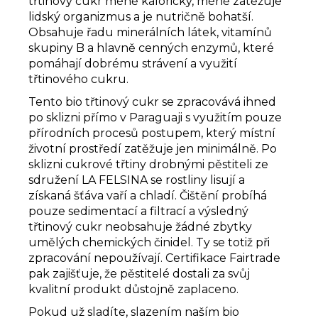
třtinový cukr méně kalorický, méně zatěžuje
lidský organizmus a je nutričně bohatší.
Obsahuje řadu minerálních látek, vitamínů
skupiny B a hlavně cenných enzymů, které
pomáhají dobrému strávení a využití
třtinového cukru.
Tento bio třtinový cukr se zpracovává ihned
po sklizni přímo v Paraguaji s využitím pouze
přírodních procesů postupem, který místní
životní prostředí zatěžuje jen minimálně. Po
sklizni cukrové třtiny drobnými pěstiteli ze
sdružení LA FELSINA se rostliny lisují a
získaná šťáva vaří a chladí. Čištění probíhá
pouze sedimentací a filtrací a výsledný
třtinový cukr neobsahuje žádné zbytky
umělých chemických činidel. Ty se totiž při
zpracování nepoužívají. Certifikace Fairtrade
pak zajišťuje, že pěstitelé dostali za svůj
kvalitní produkt důstojně zaplaceno.
Pokud už sladíte, slazením naším bio