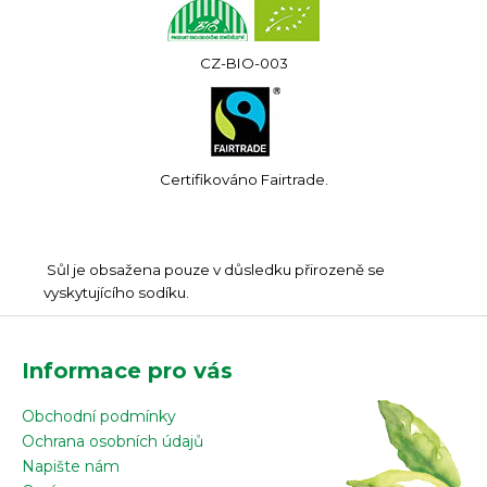
CZ-BIO-003
Certifikováno Fairtrade.
Sůl je obsažena pouze v důsledku přirozeně se
vyskytujícího sodíku.
Z
á
Informace pro vás
p
a
Obchodní podmínky
t
Ochrana osobních údajů
í
Napište nám