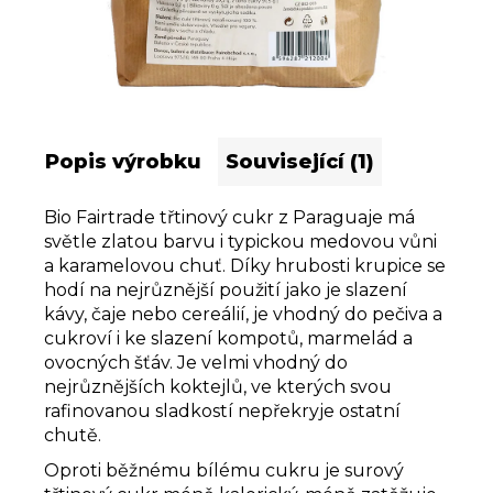
u
j
e
m
e
Popis výrobku
Související (1)
Bio Fairtrade třtinový cukr z Paraguaje má
světle zlatou barvu i typickou medovou vůni
a karamelovou chuť. Díky hrubosti krupice se
hodí na nejrůznější použití jako je slazení
kávy, čaje nebo cereálií, je vhodný do pečiva a
cukroví i ke slazení kompotů, marmelád a
ovocných šťáv. Je velmi vhodný do
nejrůznějších koktejlů, ve kterých svou
rafinovanou sladkostí nepřekryje ostatní
chutě.
Oproti běžnému bílému cukru je surový