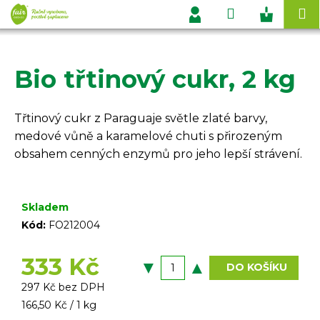
K
Přejít
Hledat
Nákupn
M
na
o
Přihlášení
obsah
Zpět
Zpět
košík
š
í
Bio třtinový cukr, 2 kg
C
k
o
p
Třtinový cukr z Paraguaje světle zlaté barvy,
o
medové vůně a karamelové chuti s přirozeným
t
obsahem cenných enzymů pro jeho lepší strávení.
ř
e
b
Skladem
u
Kód:
FO212004
j
333 Kč
e
DO KOŠÍKU
t
297 Kč bez DPH
e
Měrná
166,50 Kč / 1 kg