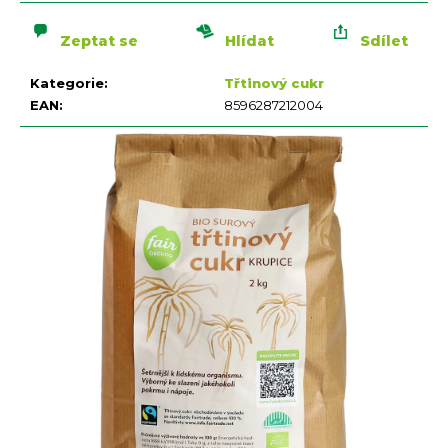
n
cena:
a
Zeptat se
Hlídat
Sdílet
j
í
Kategorie
:
Třtinový cukr
t
EAN
:
8596287212004
?
HLEDAT
D
o
p
o
r
u
č