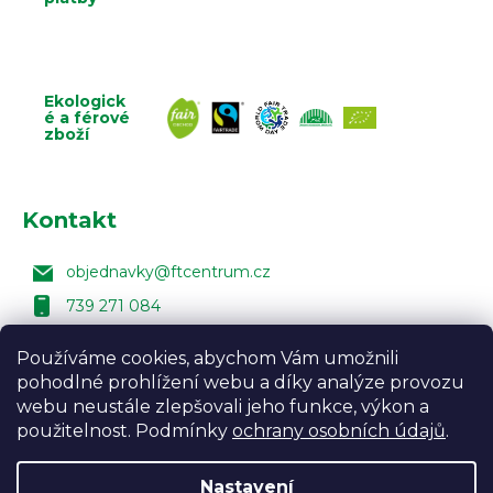
Ekologick
é a férové
zboží
Kontakt
objednavky
@
ftcentrum.cz
739 271 084
facebook Fair Trade Centra
Používáme cookies, abychom Vám umožnili
FairTradeCentrumcz
pohodlné prohlížení webu a díky analýze provozu
webu neustále zlepšovali jeho funkce, výkon a
použitelnost. Podmínky
ochrany osobních údajů
.
Email
Nastavení