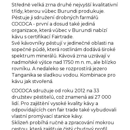
Středně velká zrna druhé nejvyšší kvalitativní
třídy, kterou vůbec Burundi produkuje.
Pěstuje ji sdružení drobných farmářů
COCOCA - první a dosud také jediná
organizace, která vůbec v Burundi nabízí
kávu s certifikací Fairtrade.
Své kávovníky pěstují v jedinečné oblasti na
sopečné půdě, která rostlinám dodává široké
spektrum minerálů. Kávová zrna uzrávají v
nadmořské výšce nad 1750 m n. m., ale blízko
rovníku. A nedaleko se rozprostírá jezero
Tanganika se sladkou vodou. Kombinace pro
kávu jak stvořená.
COCOCA sdružuje od roku 2012 na 33
družstev pěstitelů, což znamená asi 27 000
lidí. Pro zajištění vysoké kvality kávy a
odpovídajících cen fair trade také vybudovali
vlastní promývací stanice kávy.
Sklizeň probíhá ručně a zpracování mokrou
cestou, která zajišťuje čistý chuťový profil