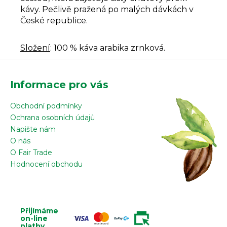
kávy.
Pečlivě pražená po malých dávkách v
České republice.
Složení
: 100 % káva arabika zrnková.
Z
á
Informace pro vás
p
a
Obchodní podmínky
t
Ochrana osobních údajů
í
Napište nám
O nás
O Fair Trade
Hodnocení obchodu
Přijímáme
on-line
platby