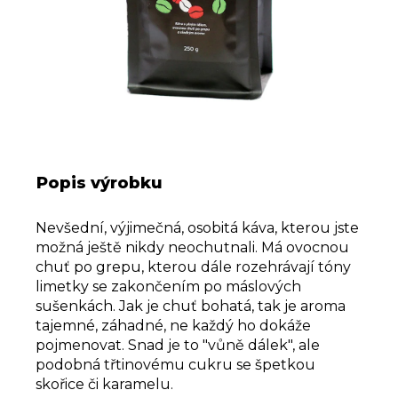
u
j
e
m
e
Popis výrobku
Nevšední, výjimečná, osobitá káva, kterou jste
možná ještě nikdy neochutnali. Má ovocnou
chuť po grepu, kterou dále rozehrávají tóny
limetky se zakončením po máslových
sušenkách. Jak je chuť bohatá, tak je aroma
tajemné, záhadné, ne každý ho dokáže
pojmenovat. Snad je to "vůně dálek", ale
podobná třtinovému cukru se špetkou
skořice či karamelu.