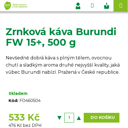
K
Přejít
Hledat
Nákupn
M
na
o
Přihlášení
obsah
Zpět
Zpět
košík
š
í
Zrnková káva Burundi
C
k
o
FW 15+, 500 g
p
o
Nevšedně dobrá káva s plným tělem, ovocnou
t
chutí a sladkým aroma druhé nejvyšší kvality, jaká
ř
vůbec Burundi nabízí. Pražená v České republice.
e
b
u
Skladem
j
Kód:
FO460504
e
t
533 Kč
DO KOŠÍKU
e
476 Kč bez DPH