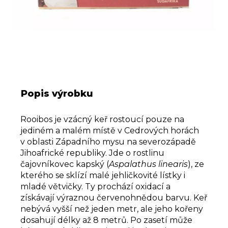
u
j
e
m
e
Popis výrobku
Rooibos je vzácný keř rostoucí pouze na
jediném a malém místě v Cedrových horách
v oblasti Západního mysu na severozápadě
Jihoafrické republiky. Jde o rostlinu
čajovníkovec kapský (
Aspalathus linearis
), ze
kterého se sklízí malé jehličkovité lístky i
mladé větvičky. Ty prochází oxidací a
získávají výraznou červenohnědou barvu. Keř
nebývá vyšší než jeden metr, ale jeho kořeny
dosahují délky až 8 metrů. Po zasetí může