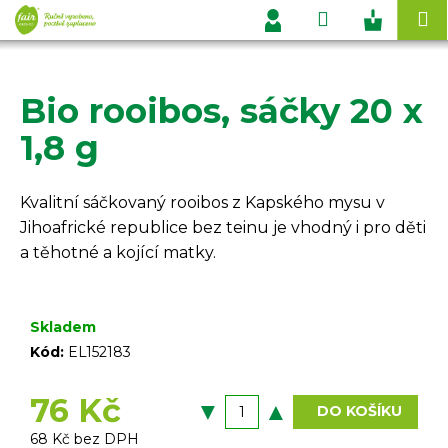
K
Přejít
Hledat
Nákupn
M
na
o
Přihlášení
obsah
Zpět
Zpět
košík
š
í
Bio rooibos, sáčky 20 x
C
k
o
1,8 g
p
o
Kvalitní sáčkovaný rooibos z Kapského mysu v
t
Jihoafrické republice bez teinu je vhodný i pro děti
ř
a těhotné a kojící matky.
e
b
u
Skladem
j
Kód:
EL152183
e
t
76 Kč
DO KOŠÍKU
e
68 Kč bez DPH