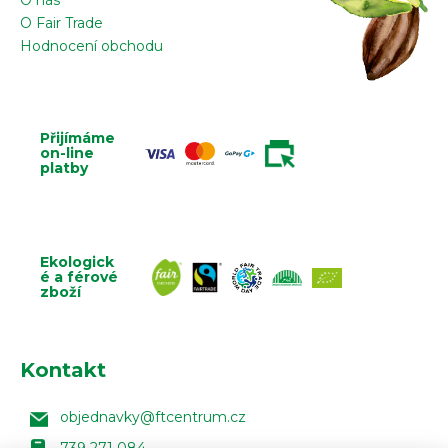
O nás
O Fair Trade
Hodnocení obchodu
Přijímáme
on-line
platby
Ekologick
é a férové
zboží
Kontakt
objednavky
@
ftcentrum.cz