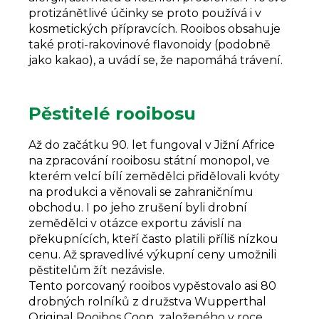
protizánětlivé účinky se proto používá i v
kosmetických přípravcích. Rooibos obsahuje
také proti-rakovinové flavonoidy (podobně
jako kakao), a uvádí se, že napomáhá trávení.
Pěstitelé rooibosu
Až do začátku 90. let fungoval v Jižní Africe
na zpracování rooibosu státní monopol, ve
kterém velcí bílí zemědělci přidělovali kvóty
na produkci a věnovali se zahraničnímu
obchodu. I po jeho zrušení byli drobní
zemědělci v otázce exportu závislí na
překupnících, kteří často platili příliš nízkou
cenu. Až spravedlivé výkupní ceny umožnili
pěstitelům žít nezávisle.
Tento porcovaný rooibos vypěstovalo asi 80
drobných rolníků z družstva Wupperthal
Original Rooibos Coop. založeného v roce