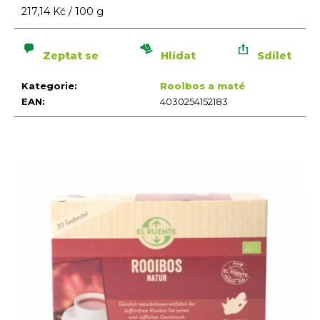
n
Měrná
217,14 Kč / 100 g
a
cena:
j
í
Zeptat se
Hlídat
Sdílet
t
Kategorie
:
Rooibos a maté
?
EAN
:
4030254152183
HLEDAT
D
o
p
o
r
u
č