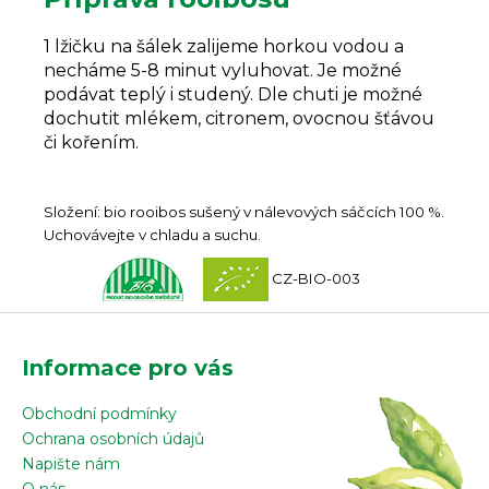
1 lžičku na šálek zalijeme horkou vodou a
necháme 5-8 minut vyluhovat. Je možné
podávat teplý i studený. Dle chuti je možné
dochutit mlékem, citronem, ovocnou šťávou
či kořením.
Složení: bio rooibos sušený v nálevových sáčcích 100 %.
Uchovávejte v chladu a suchu.
CZ-BIO-003
Z
á
Informace pro vás
p
a
Obchodní podmínky
t
Ochrana osobních údajů
í
Napište nám