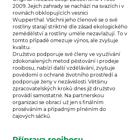
2009. Jejich zahrady se nachází na svazích i v
rovinách obklopujících vesnici
Wupperthal. Všichni jeho členové se o své
rostliny starají striktně dle zásad ekologického
zemědělství a rostliny uměle nezavlažují. To v
tomto případě omezuje výnos, ale zvyšuje
kvalitu.
Družstvo podporuje své členy ve využívání
zdokonalených metod pěstování i prodeje
rooibosu, nabízí další vzdělávání, zvyšuje
povědomí o ochraně životního prostředí a
podporuje ženy v nezávislosti. Většinu
zpracovatelských kroků dnes již družstvo
provádí samostatně. Na partnerskou
organizaci se obrací už jen s finálním
proséváním a případným plněním do
čajových sáčků.
Příprava rooibosu