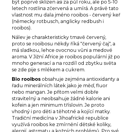
být poprvé sklizen asi za půl roku, ale po 5-10
letech rostlina zčervená a umírá. A právě tato
vlastnost mu dala jméno rooibos - červený keř
(německy rotbusch, anglicky redbush i
rooibos).
Nálev je charakteristicky tmavě červený,
proto se rooibosu někdy říká "červený čaj", a
má sladkou, lehce ovocnou vůni a medové
aroma.
V Jižní Africe je rooibos populární již po
mnoho generací a na rozdíl od zbytku světa
se zde pije s mlékem a cukrem.
Bio rooibos
obsahuje zejména antioxidanty a
řadu minerálních látek jako je měď, fluor
nebo mangan. Je přitom velmi dobře
stravitelný a n
eobsahuje žádné kalorie ani
kofein a jen minimum tříslovin. Je proto
vhodný i pro děti a těhotné a kojící matky.
Tradiční medicína v Jihoafrické republice
využívá rooibos ke zmírnění dětské koliky,
alergií, astrmatu a kožních problémů. Pro své